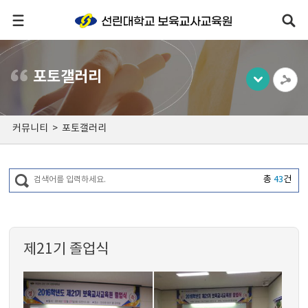
포토갤러리
커뮤니티
>
포토갤러리
총
43
건
제21기 졸업식